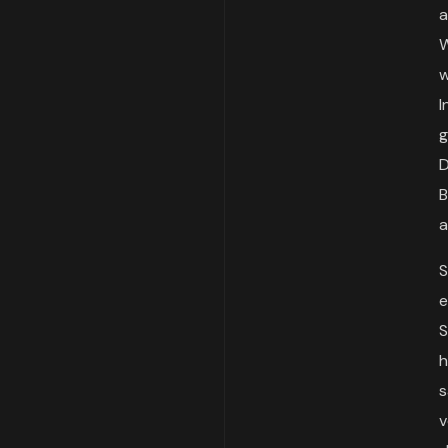
a
W
w
I
g
D
B
a
S
e
S
h
s
v