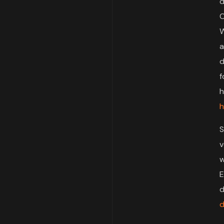
d
C
W
a
d
f
h
h
S
v
w
E
d
d