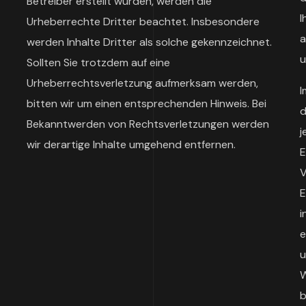
Betreiber erstellt wurden, werden die
I
Urheberrechte Dritter beachtet. Insbesondere
a
werden Inhalte Dritter als solche gekennzeichnet.
u
Sollten Sie trotzdem auf eine
Urheberrechtsverletzung aufmerksam werden,
I
bitten wir um einen entsprechenden Hinweis. Bei
d
Bekanntwerden von Rechtsverletzungen werden
j
wir derartige Inhalte umgehend entfernen.
E
V
E
i
e
u
W
b