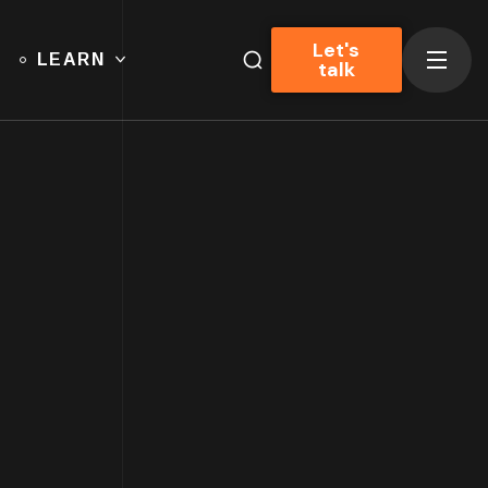
Let's
LEARN
talk