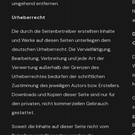
B
umgehend entfernen.
N
Urheberrecht
a
Die durch die Seitenbetreiber erstellten Inhalte
D
und Werke auf diesen Seiten unterliegen dem
G
deutschen Urheberrecht. Die Vervielfältigung,
D
Bearbeitung, Verbreitung und jede Art der
W
Verwertung außerhalb der Grenzen des
i
Urheberrechtes bedürfen der schriftlichen
M
Zustimmung des jeweiligen Autors bzw. Erstellers.
Downloads und Kopien dieser Seite sind nur für
G
den privaten, nicht kommerziellen Gebrauch
s
gestattet.
g
B
Soweit die Inhalte auf dieser Seite nicht vom
d