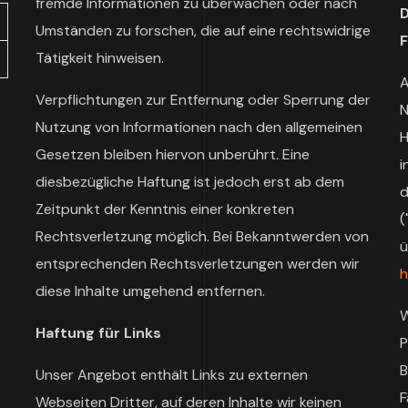
fremde Informationen zu überwachen oder nach
D
Umständen zu forschen, die auf eine rechtswidrige
F
Tätigkeit hinweisen.
A
Verpflichtungen zur Entfernung oder Sperrung der
N
Nutzung von Informationen nach den allgemeinen
H
Gesetzen bleiben hiervon unberührt. Eine
i
diesbezügliche Haftung ist jedoch erst ab dem
d
Zeitpunkt der Kenntnis einer konkreten
(
Rechtsverletzung möglich. Bei Bekanntwerden von
ü
entsprechenden Rechtsverletzungen werden wir
h
diese Inhalte umgehend entfernen.
W
Haftung für Links
P
B
Unser Angebot enthält Links zu externen
F
Webseiten Dritter, auf deren Inhalte wir keinen