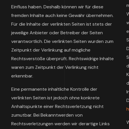
m
Einfluss haben. Deshalb können wir für diese
W
fremden Inhalte auch keine Gewähr übernehmen.
w
Für die Inhalte der verlinkten Seiten ist stets der
e
jeweilige Anbieter oder Betreiber der Seiten
S
verantwortlich. Die verlinkten Seiten wurden zum
D
Zeitpunkt der Verlinkung auf mögliche
S
Rechtsverstöße überprüft. Rechtswidrige Inhalte
d
waren zum Zeitpunkt der Verlinkung nicht
K
erkennbar.
d
Eine permanente inhaltliche Kontrolle der
I
verlinkten Seiten ist jedoch ohne konkrete
D
Anhaltspunkte einer Rechtsverletzung nicht
h
zumutbar. Bei Bekanntwerden von
W
Rechtsverletzungen werden wir derartige Links